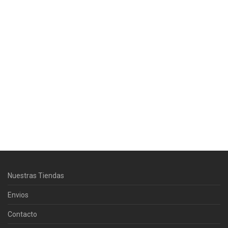
Centro Citizen
Typically replies within a day
Horario de atención 9:00 am - 5:00
Nuestras Tiendas
pm.
Envios
Contacto