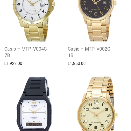
Casio – MTP-V004G-
Casio – MTP-V002G-
7B
1B
L
1,923.00
L
1,850.00