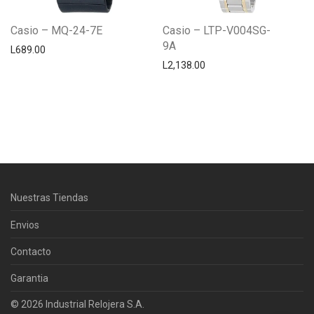
Casio – MQ-24-7E
Casio – LTP-V004SG-
9A
L
689.00
L
2,138.00
Centro Citizen
Typically replies within a day
Nuestras Tiendas
Horario de atención 9:00 am - 5:00
pm.
Envios
Contacto
Garantia
© 2026 Industrial Relojera S.A.