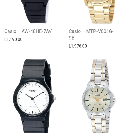
Casio – AW-48HE-7AV
Casio – MTP-V001G-
9B
L
1,190.00
L
1,976.00