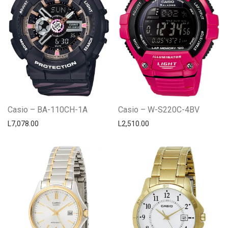
Casio – BA-110CH-1A
Casio – W-S220C-4BV
L
7,078.00
L
2,510.00