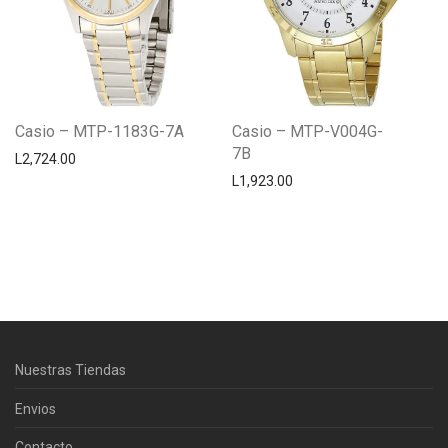
Casio – MTP-1183G-7A
Casio – MTP-V004G-
7B
L
2,724.00
L
1,923.00
Centro Citizen
Typically replies within a day
Nuestras Tiendas
Horario de atención 9:00 am - 5:00
pm.
Envios
Contacto