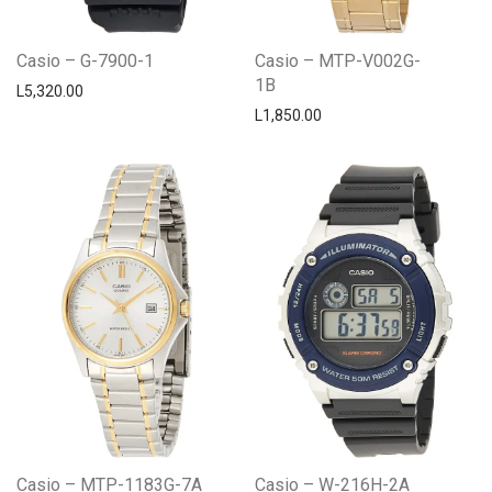
Casio – G-7900-1
Casio – MTP-V002G-
1B
L
5,320.00
L
1,850.00
Casio – MTP-1183G-7A
Casio – W-216H-2A