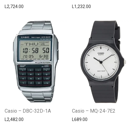
L
2,724.00
L
1,232.00
Casio – DBC-32D-1A
Casio – MQ-24-7E2
L
2,482.00
L
689.00