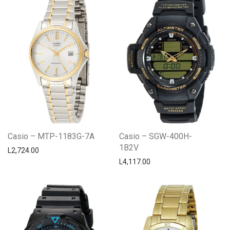
Casio – MTP-1183G-7A
Casio – SGW-400H-
1B2V
L
2,724.00
L
4,117.00