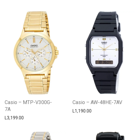
Casio – MTP-V300G-
Casio – AW-48HE-7AV
7A
L
1,190.00
L
3,199.00