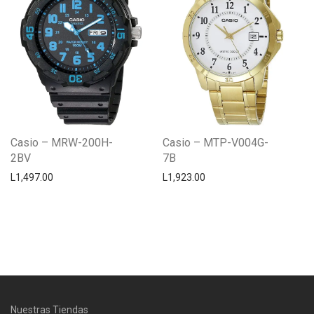
Casio – MRW-200H-
Casio – MTP-V004G-
2BV
7B
L
1,497.00
L
1,923.00
Centro Citizen
Typically replies within a day
Nuestras Tiendas