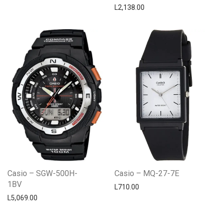
L
2,138.00
Casio – SGW-500H-
Casio – MQ-27-7E
1BV
L
710.00
L
5,069.00