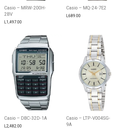
Casio – MRW-200H-
Casio – MQ-24-7E2
2BV
L
689.00
L
1,497.00
Casio – DBC-32D-1A
Casio – LTP-V004SG-
9A
L
2,482.00