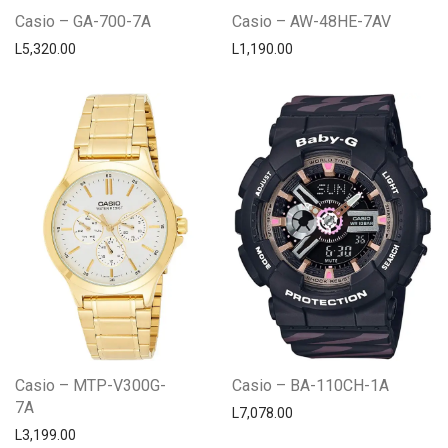
Casio – GA-700-7A
Casio – AW-48HE-7AV
L
5,320.00
L
1,190.00
Casio – MTP-V300G-
Casio – BA-110CH-1A
7A
L
7,078.00
L
3,199.00