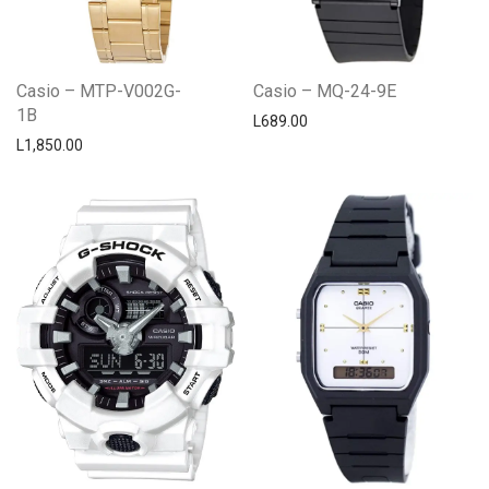
Casio – MTP-V002G-
Casio – MQ-24-9E
1B
L
689.00
L
1,850.00