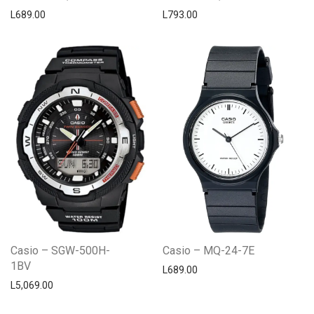
L
689.00
L
793.00
Casio – SGW-500H-
Casio – MQ-24-7E
1BV
L
689.00
L
5,069.00