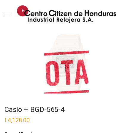
Casio – BGD-565-4
L
4,128.00