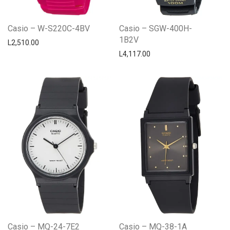
Casio – W-S220C-4BV
Casio – SGW-400H-
1B2V
L
2,510.00
L
4,117.00
Casio – MQ-24-7E2
Casio – MQ-38-1A