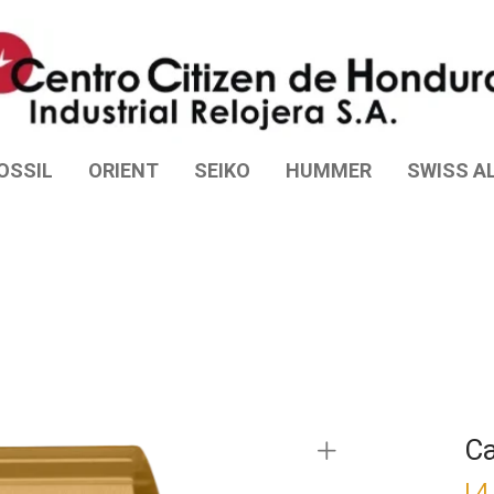
OSSIL
ORIENT
SEIKO
HUMMER
SWISS AL
C
L
4