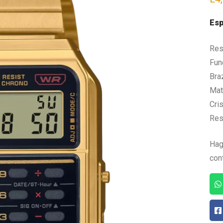
Esp
Res
Fun
Bra
Mate
Cris
Res
Hag
con