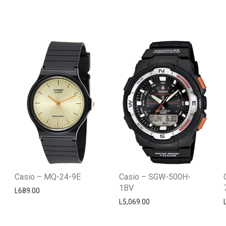
Casio – MQ-24-9E
Casio – SGW-500H-
1BV
L
689.00
L
5,069.00