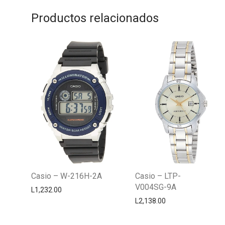
Productos relacionados
Casio – W-216H-2A
Casio – LTP-
V004SG-9A
L
1,232.00
L
2,138.00