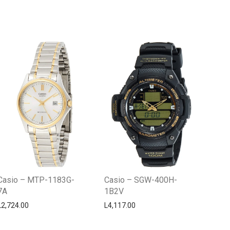
Centro Citizen
Typically replies within a day
Casio – MTP-1183G-
Casio – SGW-400H-
7A
1B2V
L
2,724.00
L
4,117.00
Horario de atención 9:00 am - 5:00
pm.