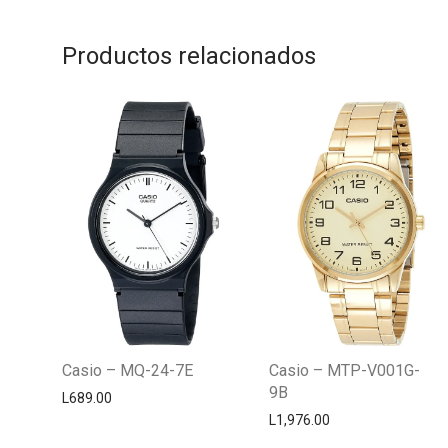
Productos relacionados
Casio – MQ-24-7E
Casio – MTP-V001G-
9B
L
689.00
L
1,976.00