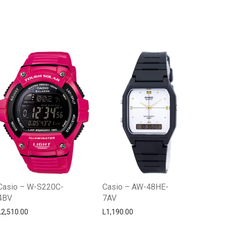
Centro Citizen
Typically replies within a day
Casio – W-S220C-
Casio – AW-48HE-
4BV
7AV
L
2,510.00
L
1,190.00
Horario de atención 9:00 am - 5:00