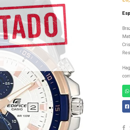
Esp
Bra
Mate
Cris
Res
Hag
con