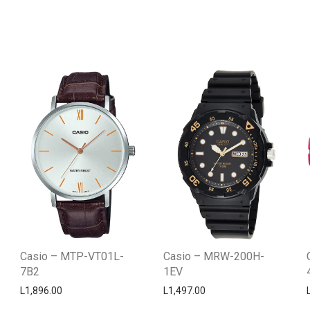
Casio – MTP-VT01L-
Casio – MRW-200H-
7B2
1EV
L
1,896.00
L
1,497.00