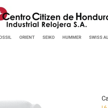
OSSIL
ORIENT
SEIKO
HUMMER
SWISS AL
Ca
L
6