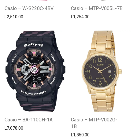
Casio – W-S220C-4BV
Casio – MTP-V005L-7B
L
2,510.00
L
1,254.00
Casio – BA-110CH-1A
Casio – MTP-V002G-
1B
L
7,078.00
L
1,850.00