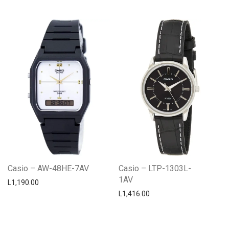
Casio – AW-48HE-7AV
Casio – LTP-1303L-
1AV
L
1,190.00
L
1,416.00
Centro Citizen