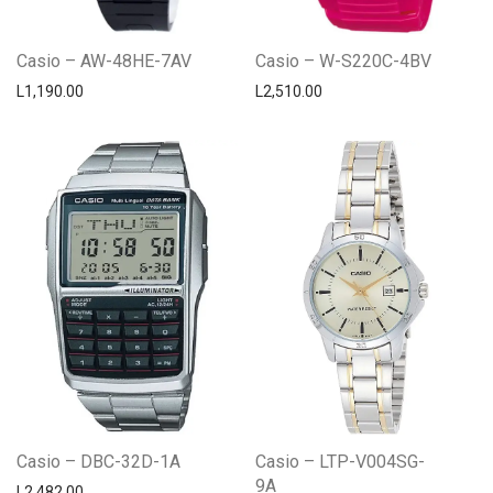
Casio – AW-48HE-7AV
Casio – W-S220C-4BV
L
1,190.00
L
2,510.00
Casio – DBC-32D-1A
Casio – LTP-V004SG-
9A
L
2,482.00