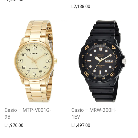
L
2,138.00
Casio – MTP-V001G-
Casio – MRW-200H-
9B
1EV
L
1,976.00
L
1,497.00