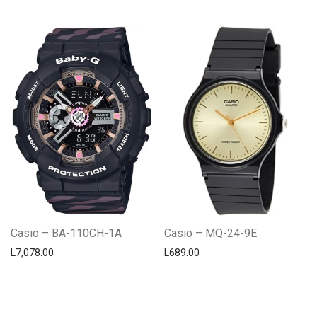
Casio – BA-110CH-1A
Casio – MQ-24-9E
L
7,078.00
L
689.00
Centro Citizen
Typically replies within a day