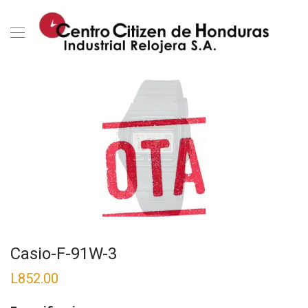
Casio-F-91W-3
L
852.00