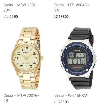
Casio – MRW-200H-
Casio – LTP-V004SG-
2BV
9A
L
1,497.00
L
2,138.00
Casio – MTP-V001G-
Casio – W-216H-2A
9B
L
1,232.00