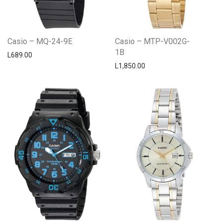
Casio – MQ-24-9E
Casio – MTP-V002G-
1B
L
689.00
L
1,850.00