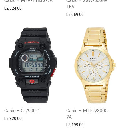
Casio – MTP-1183G-7A
Casio – SGW-500H-
1BV
L
2,724.00
L
5,069.00
Casio – G-7900-1
Casio – MTP-V300G-
7A
L
5,320.00
L
3,199.00