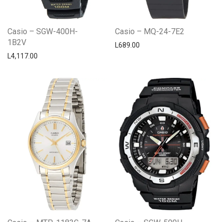
Casio – SGW-400H-
Casio – MQ-24-7E2
1B2V
L
689.00
L
4,117.00