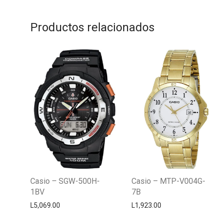
Productos relacionados
Casio – SGW-500H-
Casio – MTP-V004G-
1BV
7B
L
5,069.00
L
1,923.00