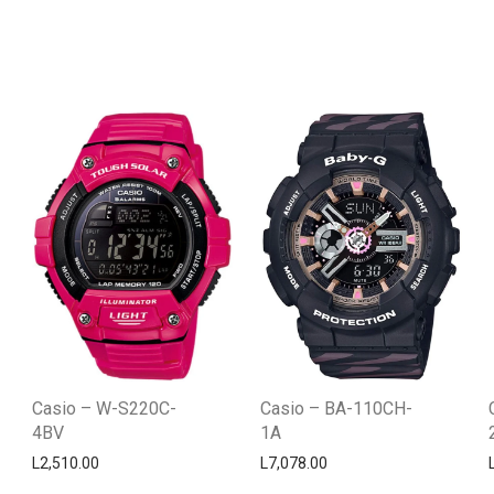
Casio – W-S220C-
Casio – BA-110CH-
4BV
1A
L
2,510.00
L
7,078.00