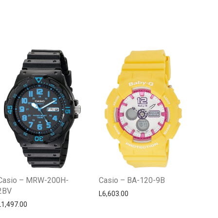
Centro Citizen
Typically replies within a day
Casio – MRW-200H-
Casio – BA-120-9B
2BV
L
6,603.00
L
1,497.00
Horario de atención 9:00 am - 5:00