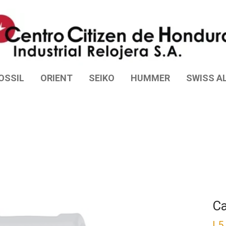
OSSIL
ORIENT
SEIKO
HUMMER
SWISS AL
Ca
L
5