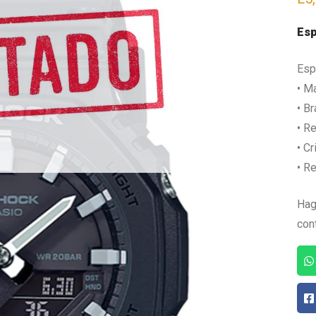
Esp
Esp
• Ma
• B
• R
• Cr
• Re
Hag
con