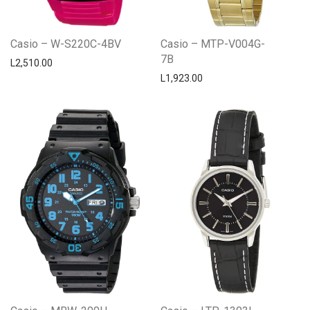
Casio – W-S220C-4BV
Casio – MTP-V004G-
7B
L
2,510.00
L
1,923.00