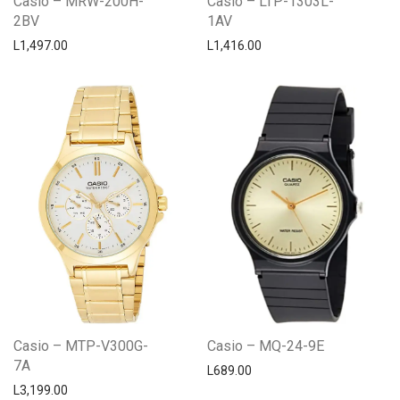
Casio – MRW-200H-
Casio – LTP-1303L-
2BV
1AV
L
1,497.00
L
1,416.00
Casio – MTP-V300G-
Casio – MQ-24-9E
7A
L
689.00
L
3,199.00