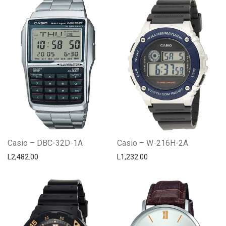
Casio – DBC-32D-1A
Casio – W-216H-2A
L
2,482.00
L
1,232.00