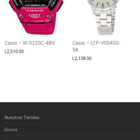
Casio – W-S220C-4BV
Casio – LTP-V004SG-
9A
L
2,510.00
L
2,138.00
Centro Citizen
Typically replies within a day
Nuestras Tiendas
Horario de atención 9:00 am - 5:00
pm.
Envios