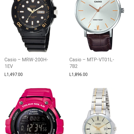
Casio – MRW-200H-
Casio – MTP-VT01L-
1EV
7B2
L
1,497.00
L
1,896.00