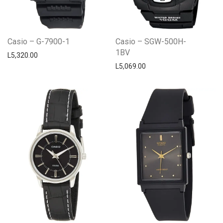
Casio – G-7900-1
Casio – SGW-500H-
1BV
L
5,320.00
L
5,069.00