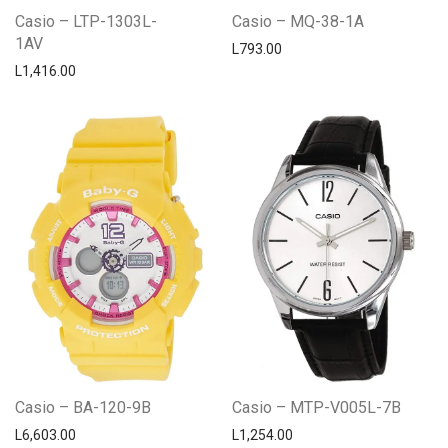
Casio – LTP-1303L-
Casio – MQ-38-1A
1AV
L
793.00
L
1,416.00
Casio – BA-120-9B
Casio – MTP-V005L-7B
L
6,603.00
L
1,254.00