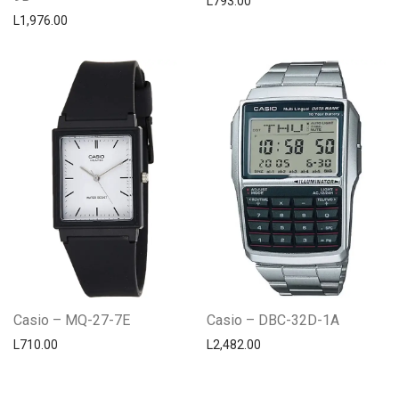
L
793.00
L
1,976.00
Casio – MQ-27-7E
Casio – DBC-32D-1A
L
710.00
L
2,482.00