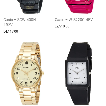
Casio – SGW-400H-
Casio – W-S220C-4BV
1B2V
L
2,510.00
L
4,117.00