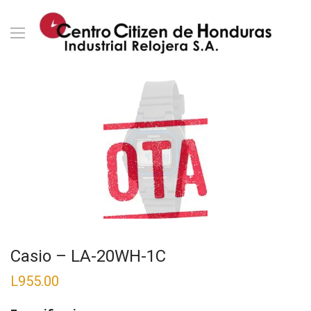
Casio – LA-20WH-1C
L
955.00