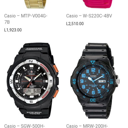
Casio – MTP-V004G-
Casio – W-S220C-4BV
7B
L
2,510.00
L
1,923.00
Casio – SGW-500H-
Casio – MRW-200H-