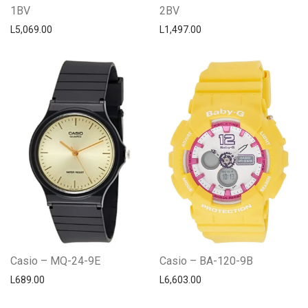
1BV
2BV
L
5,069.00
L
1,497.00
Casio – MQ-24-9E
Casio – BA-120-9B
L
689.00
L
6,603.00