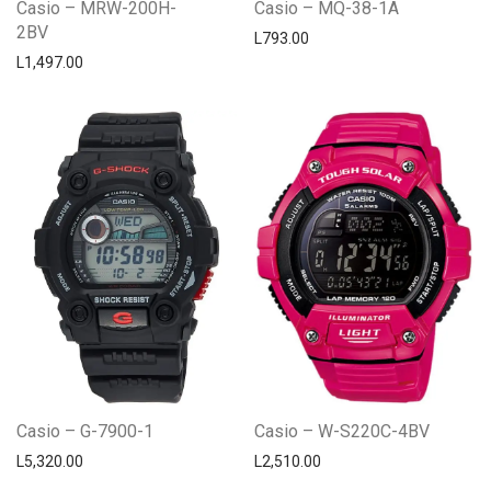
Casio – MRW-200H-
Casio – MQ-38-1A
2BV
L
793.00
L
1,497.00
Casio – G-7900-1
Casio – W-S220C-4BV
L
5,320.00
L
2,510.00