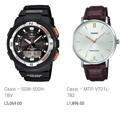
Casio – SGW-500H-
Casio – MTP-VT01L-
1BV
7B2
L
5,069.00
L
1,896.00
Centro Citizen
Typically replies within a day