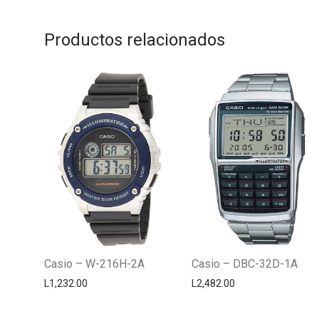
Productos relacionados
Casio – W-216H-2A
Casio – DBC-32D-1A
L
1,232.00
L
2,482.00