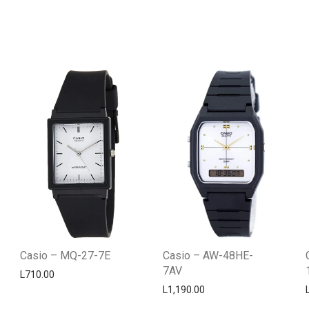
Casio – MQ-27-7E
Casio – AW-48HE-
7AV
L
710.00
L
1,190.00