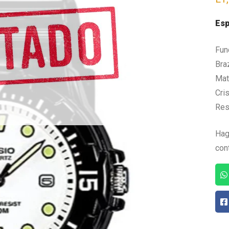
Esp
Fun
Bra
Mate
Cris
Res
Hag
con