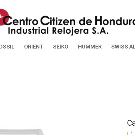
OSSIL
ORIENT
SEIKO
HUMMER
SWISS AL
C
L
1