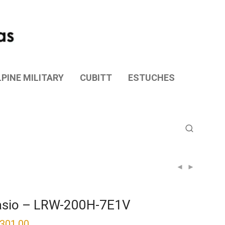
PINE MILITARY
CUBITT
ESTUCHES
asio – LRW-200H-7E1V
,301.00