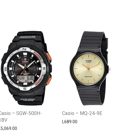
Centro Citizen
Typically replies within a day
Casio – SGW-500H-
Casio – MQ-24-9E
1BV
L
689.00
L
5,069.00
Horario de atención 9:00 am - 5:00