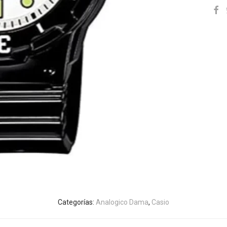
Categorías:
Analogico Dama
,
Casio