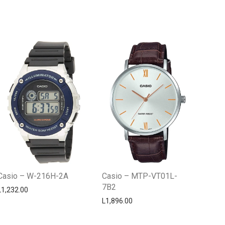
Centro Citizen
Typically replies within a day
Casio – W-216H-2A
Casio – MTP-VT01L-
7B2
L
1,232.00
L
1,896.00
Horario de atención 9:00 am - 5:00
pm.