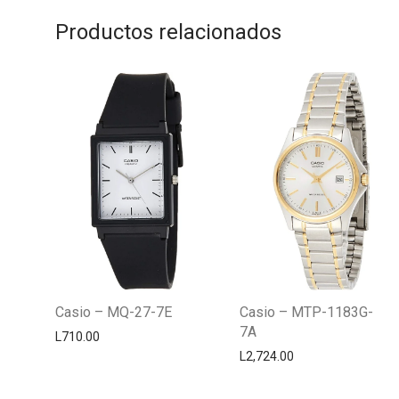
Productos relacionados
Casio – MQ-27-7E
Casio – MTP-1183G-
7A
L
710.00
L
2,724.00