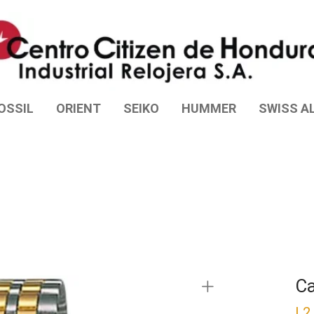
OSSIL
ORIENT
SEIKO
HUMMER
SWISS AL
Ca
L
2