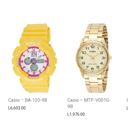
Casio – BA-120-9B
Casio – MTP-V001G-
9B
L
6,603.00
L
1,976.00