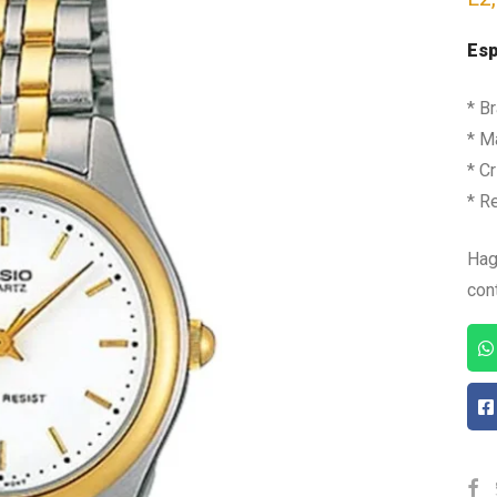
Esp
* B
* Ma
* Cr
* R
Hag
con