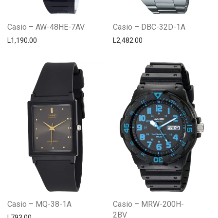
Casio – AW-48HE-7AV
Casio – DBC-32D-1A
L
1,190.00
L
2,482.00
Casio – MQ-38-1A
Casio – MRW-200H-
2BV
L
793.00