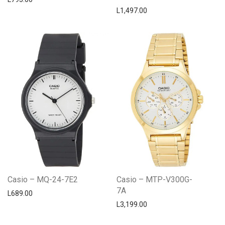
L
1,497.00
Casio – MQ-24-7E2
Casio – MTP-V300G-
7A
L
689.00
L
3,199.00