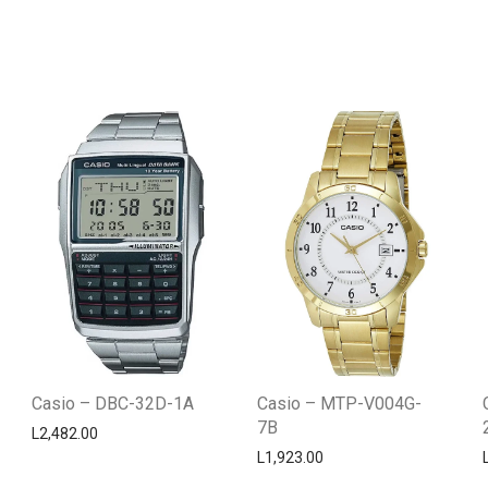
Casio – DBC-32D-1A
Casio – MTP-V004G-
7B
L
2,482.00
L
1,923.00