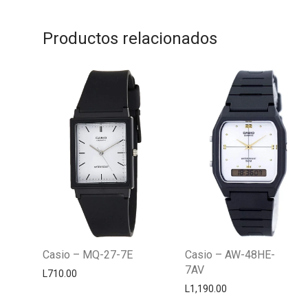
Productos relacionados
Casio – MQ-27-7E
Casio – AW-48HE-
7AV
L
710.00
L
1,190.00