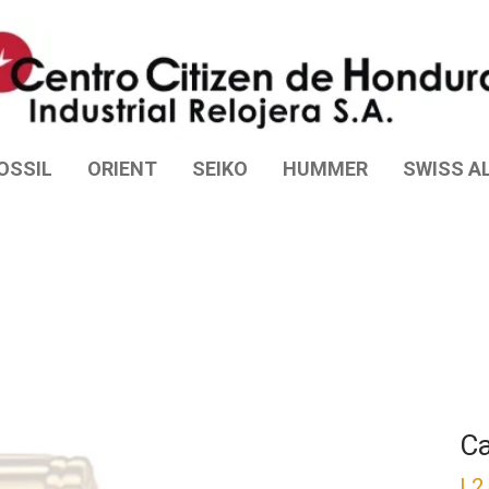
OSSIL
ORIENT
SEIKO
HUMMER
SWISS AL
Ca
L
2