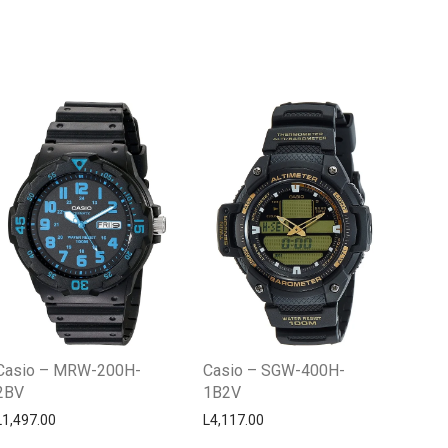
Centro Citizen
Typically replies within a day
Casio – MRW-200H-
Casio – SGW-400H-
2BV
1B2V
L
1,497.00
L
4,117.00
Horario de atención 9:00 am - 5:00