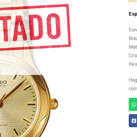
Esp
Fun
Bra
Mate
Cris
Res
Hag
con