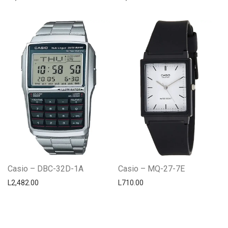
Casio – DBC-32D-1A
Casio – MQ-27-7E
L
2,482.00
L
710.00
Centro Citizen
Typically replies within a day