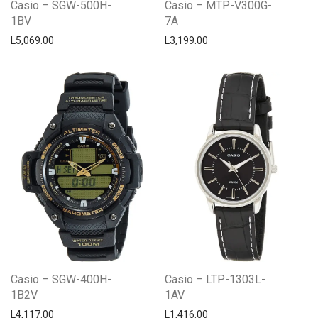
Casio – SGW-500H-
Casio – MTP-V300G-
1BV
7A
L
5,069.00
L
3,199.00
Casio – SGW-400H-
Casio – LTP-1303L-
1B2V
1AV
L
4,117.00
L
1,416.00