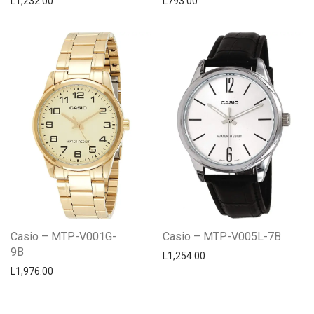
L
1,232.00
L
793.00
Casio – MTP-V001G-
Casio – MTP-V005L-7B
9B
L
1,254.00
L
1,976.00