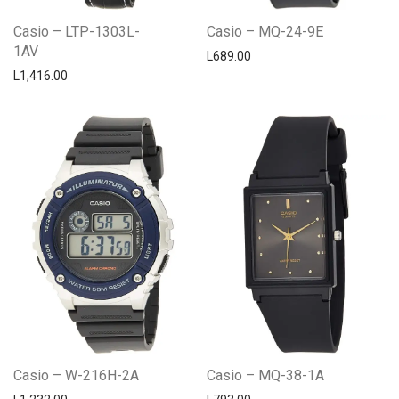
Casio – LTP-1303L-
Casio – MQ-24-9E
1AV
L
689.00
L
1,416.00
Casio – W-216H-2A
Casio – MQ-38-1A