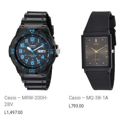
Casio – MRW-200H-
Casio – MQ-38-1A
2BV
L
793.00
L
1,497.00
Centro Citizen