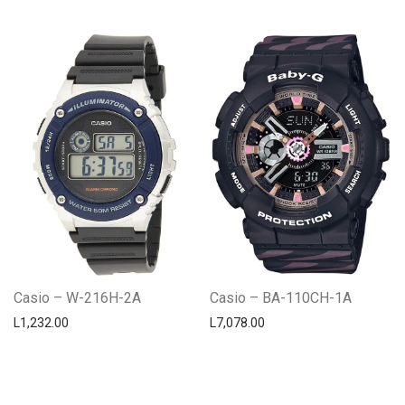
Casio – W-216H-2A
Casio – BA-110CH-1A
L
1,232.00
L
7,078.00
Centro Citizen
Typically replies within a day