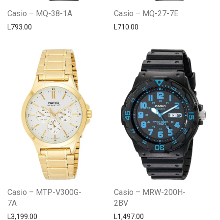
Casio – MQ-38-1A
Casio – MQ-27-7E
L
793.00
L
710.00
Casio – MTP-V300G-
Casio – MRW-200H-
7A
2BV
L
3,199.00
L
1,497.00