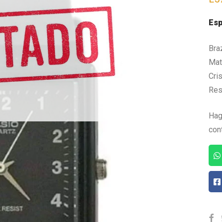
Esp
Bra
Mate
Cris
Res
Hag
con