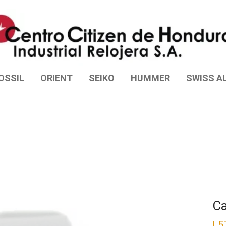
OSSIL
ORIENT
SEIKO
HUMMER
SWISS AL
Ca
L
5