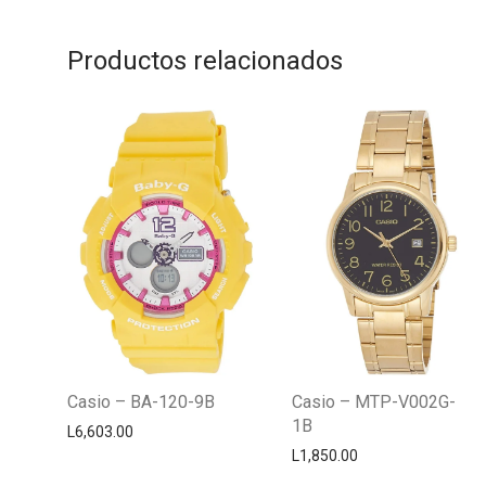
Productos relacionados
Casio – BA-120-9B
Casio – MTP-V002G-
1B
L
6,603.00
L
1,850.00