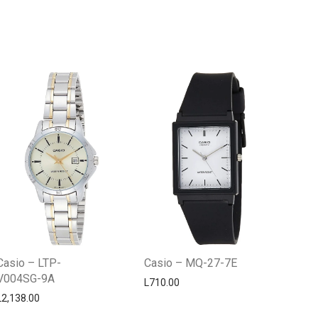
Centro Citizen
Typically replies within a day
Casio – LTP-
Casio – MQ-27-7E
V004SG-9A
L
710.00
L
2,138.00
Horario de atención 9:00 am - 5:00