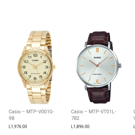
Casio – MTP-V001G-
Casio – MTP-VT01L-
9B
7B2
L
1,976.00
L
1,896.00