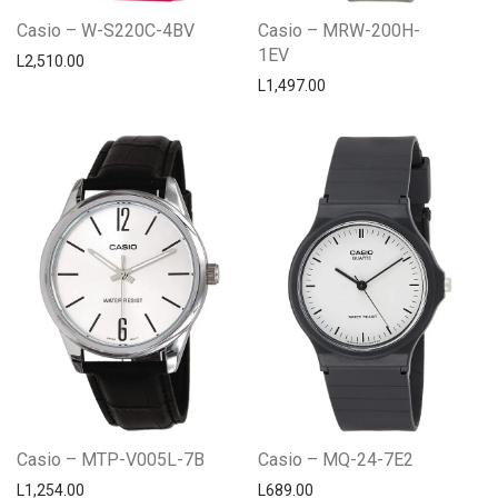
Casio – W-S220C-4BV
Casio – MRW-200H-
1EV
L
2,510.00
L
1,497.00
Casio – MTP-V005L-7B
Casio – MQ-24-7E2
L
1,254.00
L
689.00