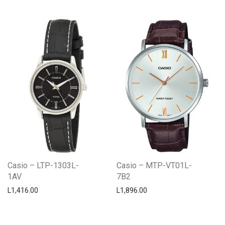
Casio – LTP-1303L-
Casio – MTP-VT01L-
1AV
7B2
L
1,416.00
L
1,896.00
Centro Citizen