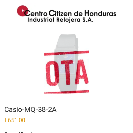
Casio-MQ-38-2A
L
651.00