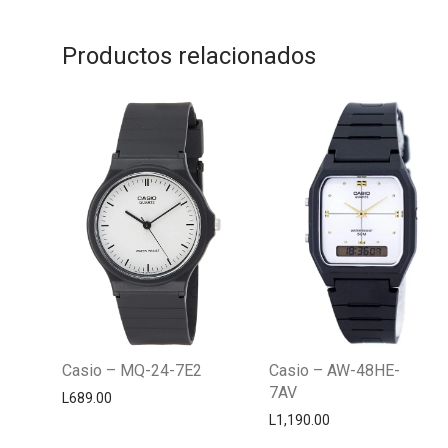
Productos relacionados
Casio – MQ-24-7E2
Casio – AW-48HE-
7AV
L
689.00
L
1,190.00