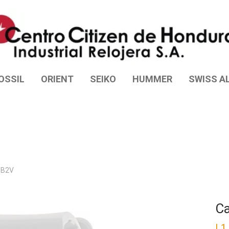
OSSIL
ORIENT
SEIKO
HUMMER
SWISS AL
1B2V
C
L
1