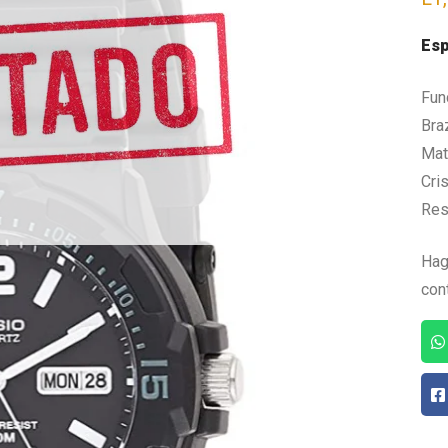
Esp
Fun
Bra
Mate
Cris
Res
Hag
con