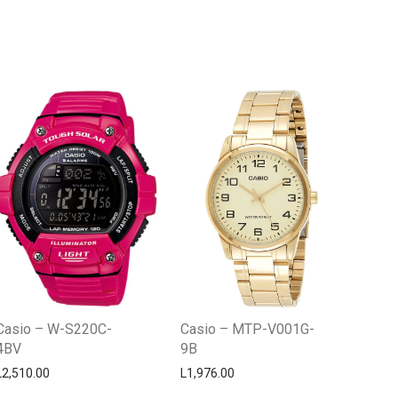
Centro Citizen
Typically replies within a day
Casio – W-S220C-
Casio – MTP-V001G-
4BV
9B
L
2,510.00
L
1,976.00
Horario de atención 9:00 am - 5:00