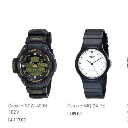
Casio – SGW-400H-
Casio – MQ-24-7E
1B2V
L
689.00
L
4,117.00