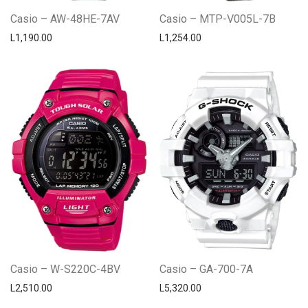
Casio – AW-48HE-7AV
Casio – MTP-V005L-7B
L
1,190.00
L
1,254.00
Casio – W-S220C-4BV
Casio – GA-700-7A
L
2,510.00
L
5,320.00