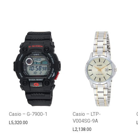
Casio – G-7900-1
Casio – LTP-
V004SG-9A
L
5,320.00
L
2,138.00