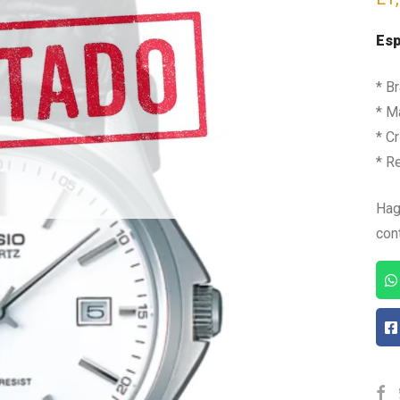
Esp
* B
* Ma
* Cr
* R
Hag
con