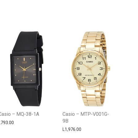
Centro Citizen
Typically replies within a day
Casio – MQ-38-1A
Casio – MTP-V001G-
9B
L
793.00
L
1,976.00
Horario de atención 9:00 am - 5:00