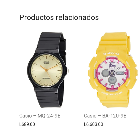
Productos relacionados
Casio – MQ-24-9E
Casio – BA-120-9B
L
689.00
L
6,603.00