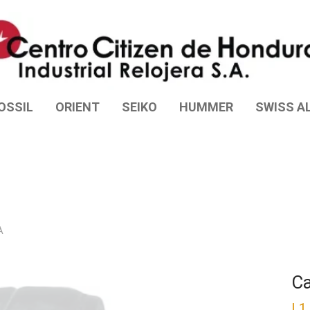
OSSIL
ORIENT
SEIKO
HUMMER
SWISS AL
A
C
L
1