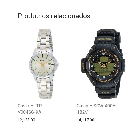
Productos relacionados
Casio – LTP-
Casio – SGW-400H-
V004SG-9A
1B2V
L
2,138.00
L
4,117.00