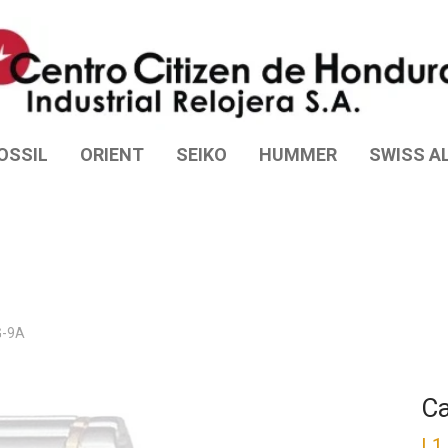
OSSIL
ORIENT
SEIKO
HUMMER
SWISS AL
G-9A
C
L
1