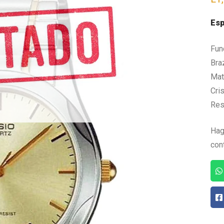
Esp
Fun
Bra
Mate
Cris
Res
Hag
con