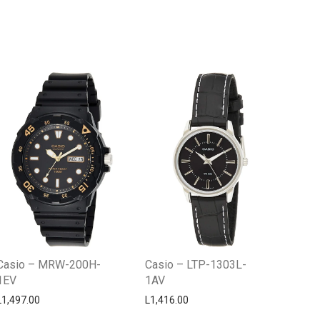
Centro Citizen
Typically replies within a day
Casio – MRW-200H-
Casio – LTP-1303L-
1EV
1AV
L
1,497.00
L
1,416.00
Horario de atención 9:00 am - 5:00