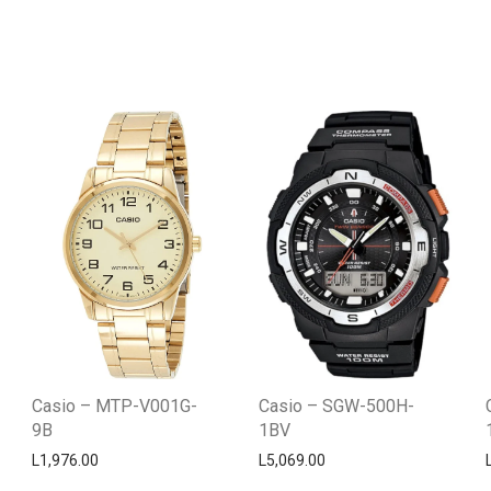
Casio – MTP-V001G-
Casio – SGW-500H-
9B
1BV
L
1,976.00
L
5,069.00