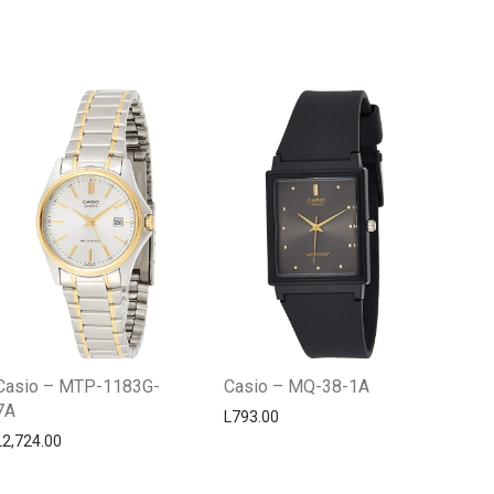
Centro Citizen
Typically replies within a day
Casio – MTP-1183G-
Casio – MQ-38-1A
7A
L
793.00
L
2,724.00
Horario de atención 9:00 am - 5:00
pm.