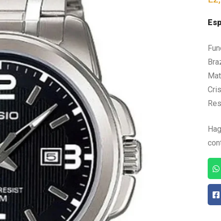
Esp
Fun
Bra
Mate
Cris
Res
Hag
con