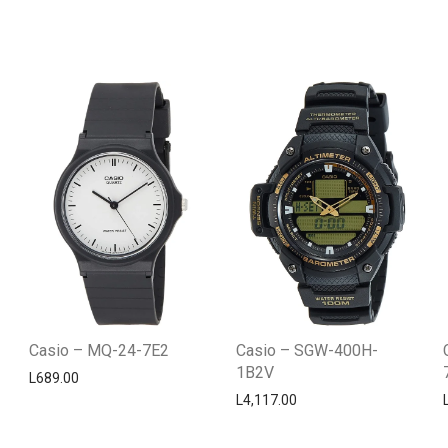
Casio – MQ-24-7E2
Casio – SGW-400H-
1B2V
L
689.00
L
4,117.00