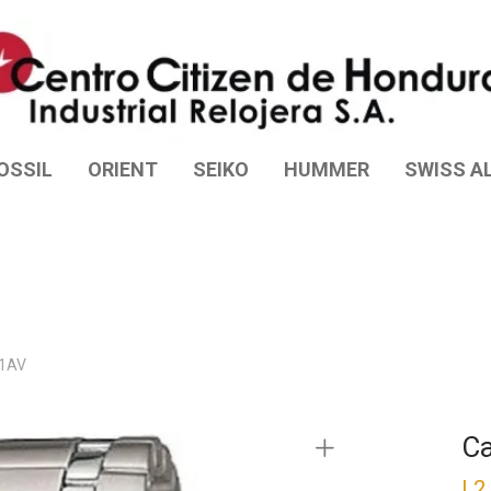
OSSIL
ORIENT
SEIKO
HUMMER
SWISS AL
-1AV
C
L
2