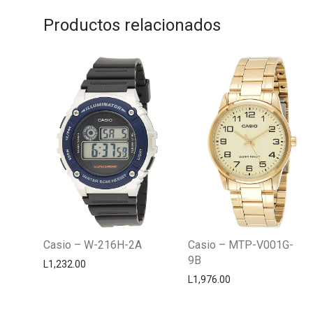
Productos relacionados
Casio – W-216H-2A
Casio – MTP-V001G-
9B
L
1,232.00
L
1,976.00