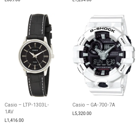
Casio – LTP-1303L-
Casio – GA-700-7A
1AV
L
5,320.00
L
1,416.00