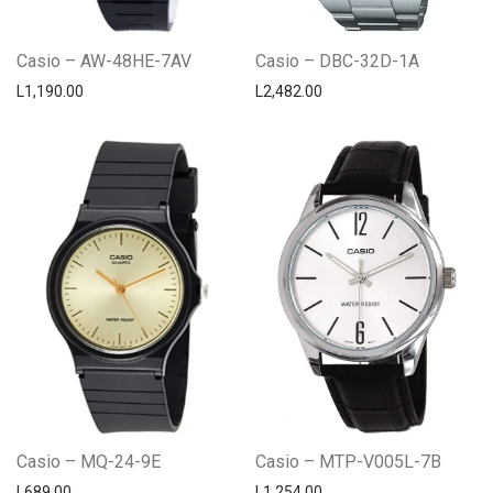
Casio – AW-48HE-7AV
Casio – DBC-32D-1A
L
1,190.00
L
2,482.00
Casio – MQ-24-9E
Casio – MTP-V005L-7B
L
689.00
L
1,254.00