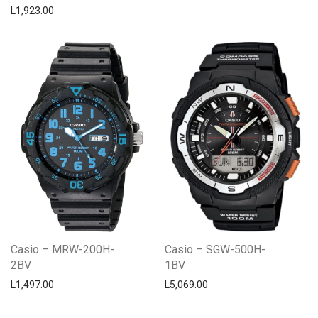
L
1,923.00
Casio – MRW-200H-
Casio – SGW-500H-
2BV
1BV
L
1,497.00
L
5,069.00