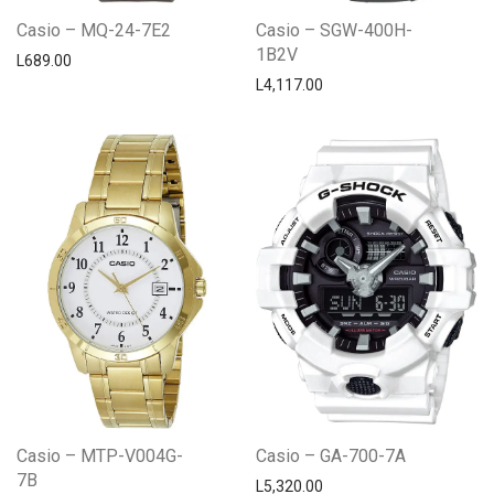
Casio – MQ-24-7E2
Casio – SGW-400H-
1B2V
L
689.00
L
4,117.00
Casio – MTP-V004G-
Casio – GA-700-7A
7B
L
5,320.00