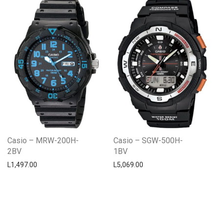
Casio – MRW-200H-
Casio – SGW-500H-
2BV
1BV
L
1,497.00
L
5,069.00
Centro Citizen
Typically replies within a day