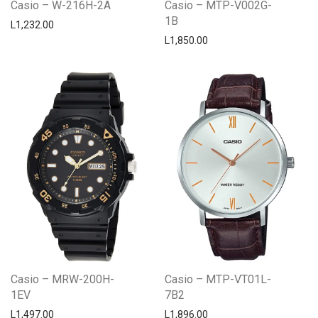
Casio – W-216H-2A
Casio – MTP-V002G-
1B
L
1,232.00
L
1,850.00
Casio – MRW-200H-
Casio – MTP-VT01L-
1EV
7B2
L
1,497.00
L
1,896.00