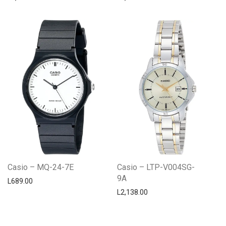
Casio – MQ-24-7E
Casio – LTP-V004SG-
9A
L
689.00
L
2,138.00
Centro Citizen