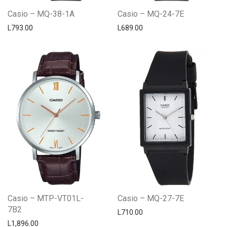
Casio – MQ-38-1A
Casio – MQ-24-7E
L
793.00
L
689.00
Casio – MTP-VT01L-
Casio – MQ-27-7E
7B2
L
710.00
L
1,896.00