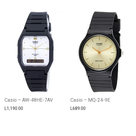
Casio – AW-48HE-7AV
Casio – MQ-24-9E
L
1,190.00
L
689.00
Centro Citizen
Typically replies within a day