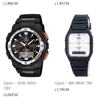
L
1,896.00
L
1,497.00
Casio – SGW-500H-
Casio – AW-48HE-7AV
1BV
L
1,190.00
L
5,069.00