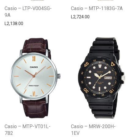
Casio – LTP-V004SG-
Casio – MTP-1183G-7A
9A
L
2,724.00
L
2,138.00
Casio – MTP-VT01L-
Casio – MRW-200H-
7B2
1EV