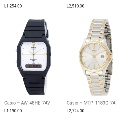
L
1,254.00
L
2,510.00
Casio – AW-48HE-7AV
Casio – MTP-1183G-7A
L
1,190.00
L
2,724.00