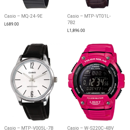
Casio – MQ-24-9E
Casio – MTP-VT01L-
7B2
L
689.00
L
1,896.00
Casio – MTP-V005L-7B
Casio – W-S220C-4BV