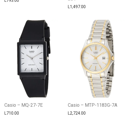
L
793.00
L
1,497.00
Casio – MQ-27-7E
Casio – MTP-1183G-7A
L
710.00
L
2,724.00