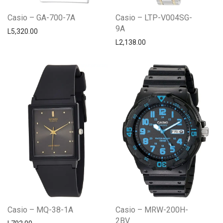
Casio – GA-700-7A
Casio – LTP-V004SG-
9A
L
5,320.00
L
2,138.00
Casio – MQ-38-1A
Casio – MRW-200H-
2BV