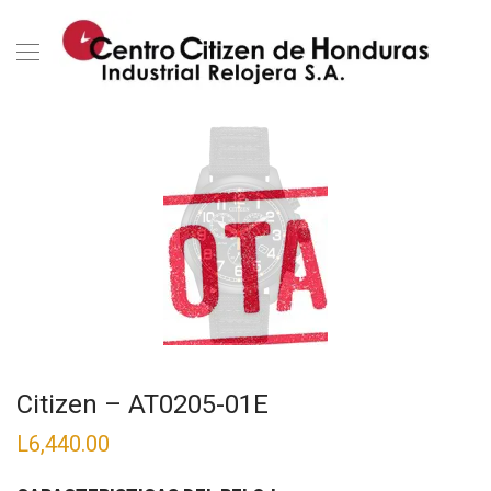
Citizen – AT0205-01E
L
6,440.00