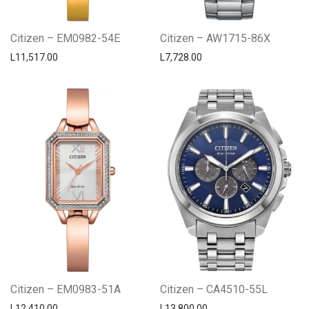
Citizen – EM0982-54E
Citizen – AW1715-86X
L
11,517.00
L
7,728.00
Citizen – EM0983-51A
Citizen – CA4510-55L
L
12,410.00
L
13,800.00