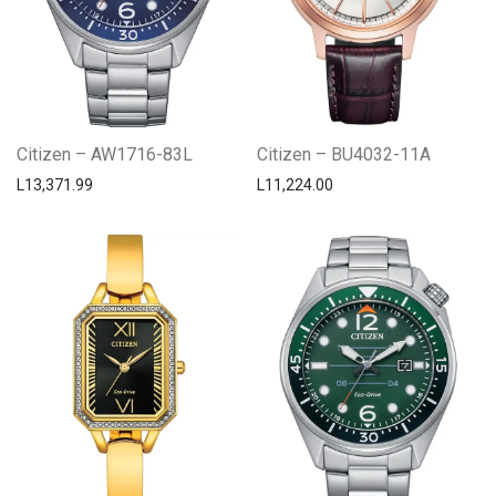
Citizen – AW1716-83L
Citizen – BU4032-11A
L
13,371.99
L
11,224.00