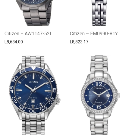
Citizen – AW1147-52L
Citizen – EM0990-81Y
L
8,634.00
L
8,823.17