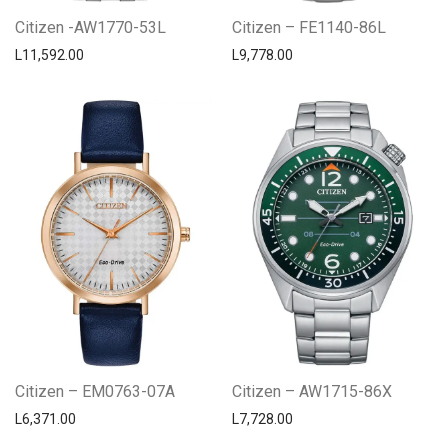
Citizen -AW1770-53L
Citizen – FE1140-86L
L
11,592.00
L
9,778.00
Citizen – EM0763-07A
Citizen – AW1715-86X
L
6,371.00
L
7,728.00