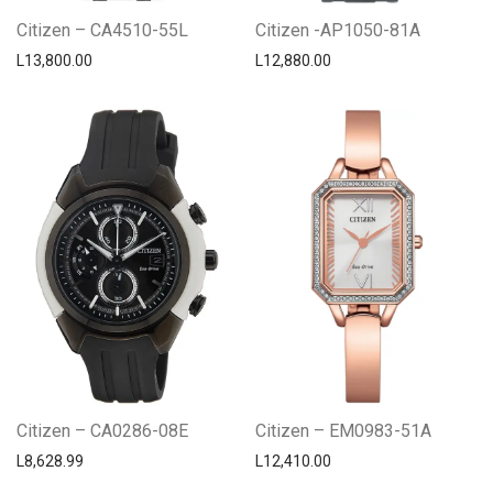
Citizen – CA4510-55L
Citizen -AP1050-81A
L
13,800.00
L
12,880.00
Citizen – CA0286-08E
Citizen – EM0983-51A
L
8,628.99
L
12,410.00