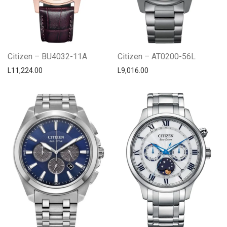
Citizen – BU4032-11A
Citizen – AT0200-56L
L
11,224.00
L
9,016.00