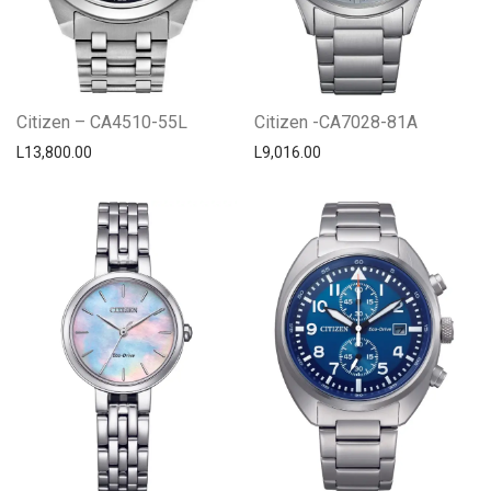
Citizen – CA4510-55L
Citizen -CA7028-81A
L
13,800.00
L
9,016.00