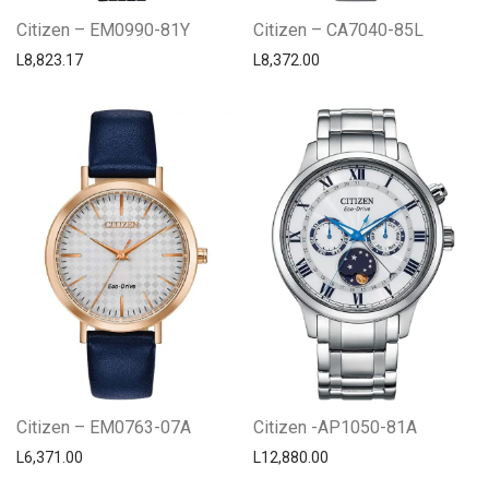
Citizen – EM0990-81Y
Citizen – CA7040-85L
L
8,823.17
L
8,372.00
Citizen – EM0763-07A
Citizen -AP1050-81A
L
6,371.00
L
12,880.00